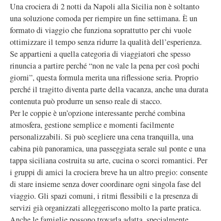
Una crociera di 2 notti da Napoli alla Sicilia non è soltanto
una soluzione comoda per riempire un fine settimana. È un
formato di viaggio che funziona soprattutto per chi vuole
ottimizzare il tempo senza ridurre la qualità dell’esperienza.
Se appartieni a quella categoria di viaggiatori che spesso
rinuncia a partire perché “non ne vale la pena per così pochi
giorni”, questa formula merita una riflessione seria. Proprio
perché il tragitto diventa parte della vacanza, anche una durata
contenuta può produrre un senso reale di stacco.
Per le coppie è un’opzione interessante perché combina
atmosfera, gestione semplice e momenti facilmente
personalizzabili. Si può scegliere una cena tranquilla, una
cabina più panoramica, una passeggiata serale sul ponte e una
tappa siciliana costruita su arte, cucina o scorci romantici. Per
i gruppi di amici la crociera breve ha un altro pregio: consente
di stare insieme senza dover coordinare ogni singola fase del
viaggio. Gli spazi comuni, i ritmi flessibili e la presenza di
servizi già organizzati alleggeriscono molto la parte pratica.
Anche le famiglie possono trovarla adatta, specialmente