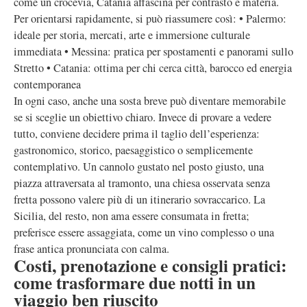
come un crocevia, Catania affascina per contrasto e materia.
Per orientarsi rapidamente, si può riassumere così: • Palermo:
ideale per storia, mercati, arte e immersione culturale
immediata • Messina: pratica per spostamenti e panorami sullo
Stretto • Catania: ottima per chi cerca città, barocco ed energia
contemporanea
In ogni caso, anche una sosta breve può diventare memorabile
se si sceglie un obiettivo chiaro. Invece di provare a vedere
tutto, conviene decidere prima il taglio dell’esperienza:
gastronomico, storico, paesaggistico o semplicemente
contemplativo. Un cannolo gustato nel posto giusto, una
piazza attraversata al tramonto, una chiesa osservata senza
fretta possono valere più di un itinerario sovraccarico. La
Sicilia, del resto, non ama essere consumata in fretta;
preferisce essere assaggiata, come un vino complesso o una
frase antica pronunciata con calma.
Costi, prenotazione e consigli pratici:
come trasformare due notti in un
viaggio ben riuscito