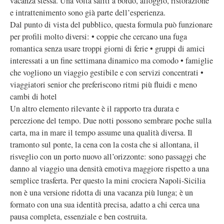
vacanza stessa. Una volta saliti a bordo, alloggio, ristorazione
e intrattenimento sono già parte dell’esperienza.
Dal punto di vista del pubblico, questa formula può funzionare
per profili molto diversi: • coppie che cercano una fuga
romantica senza usare troppi giorni di ferie • gruppi di amici
interessati a un fine settimana dinamico ma comodo • famiglie
che vogliono un viaggio gestibile e con servizi concentrati •
viaggiatori senior che preferiscono ritmi più fluidi e meno
cambi di hotel
Un altro elemento rilevante è il rapporto tra durata e
percezione del tempo. Due notti possono sembrare poche sulla
carta, ma in mare il tempo assume una qualità diversa. Il
tramonto sul ponte, la cena con la costa che si allontana, il
risveglio con un porto nuovo all’orizzonte: sono passaggi che
danno al viaggio una densità emotiva maggiore rispetto a una
semplice trasferta. Per questo la mini crociera Napoli-Sicilia
non è una versione ridotta di una vacanza più lunga; è un
formato con una sua identità precisa, adatto a chi cerca una
pausa completa, essenziale e ben costruita.