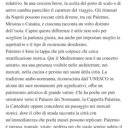
riduttivo. In una crociera breve, la scelta del porto di scalo o di
arrivo cambia parecchio il carattere del viaggio. Gli itinerari
da Napoli possono toccare città diverse, tra cui Palermo,
Messina o Catania, e ciascuna racconta un volto distinto
dell’isola. Capire queste differenze è utile non solo per
scegliere la partenza giusta, ma anche per impostare meglio le
aspettative e il tipo di escursione desiderato.
Palermo è forse la tappa che più colpisce chi cerca
stratificazione storica. Qui il Mediterraneo non è un concetto
astratto, ma una presenza visibile nelle architetture, nei
mercati, nella cucina e persino nei suoni della città. La
tradizione arabo-normanna, riconosciuta dall’UNESCO in
alcuni dei suoi monumenti più significativi, offre un
patrimonio artistico di grande valore. Chi ha poche ore può
orientarsi verso il Palazzo dei Normanni, la Cappella Palatina,
la Cattedrale oppure concedersi un passaggio nei mercati
storici, dove il cibo di strada racconta la città con
un’immediatezza che pochi musei possono replicare. Palermo
è intensa, teatrale, vitale: perfetta per chi vuole sentire subito il